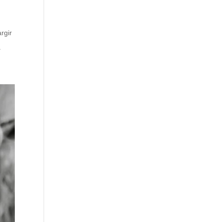
rgir
.