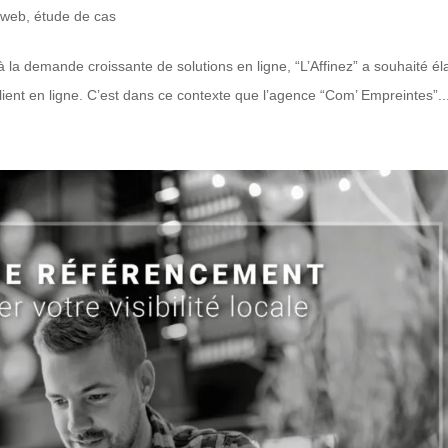
e web
,
étude de cas
 la demande croissante de solutions en ligne, “L’Affinez” a souhaité éla
lient en ligne. C’est dans ce contexte que l’agence “Com’ Empreintes”..