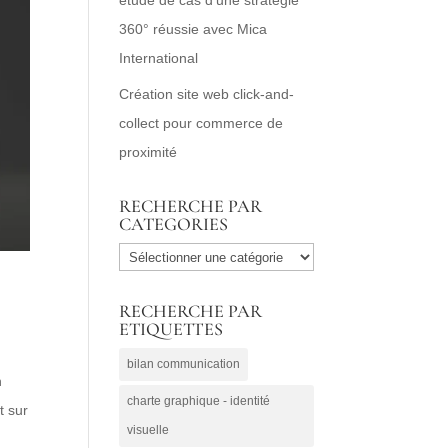
360° réussie avec Mica
International
Création site web click-and-
collect pour commerce de
proximité
RECHERCHE PAR
CATEGORIES
RECHERCHE
PAR
RECHERCHE PAR
CATEGORIES
ETIQUETTES
bilan communication
n
charte graphique - identité
t sur
visuelle