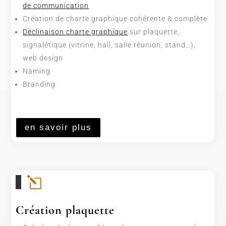
de communication
Création de charte graphique cohérente & complète
Déclinaison charte graphique
sur plaquette,
signalétique (vitrine, hall, salle réunion, stand…),
web design
Naming
Branding
en savoir plus
l
Création plaquette