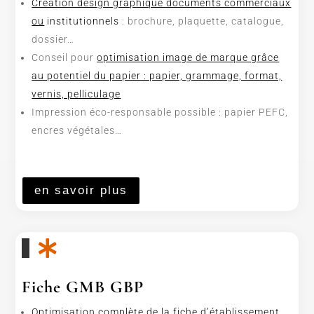
Création design graphique documents commerciaux
ou
institutionnels
: brochure, plaquette, catalogue,
dossier…
Conseil pour
optimisation image de marque grâce
au potentiel du papier : papier, grammage, format,
vernis, pelliculage
Impression éco-responsable possible : papier PEFC,
encres végétales…
en savoir plus

Fiche GMB GBP
Optimisation complète de la fiche d’établissement