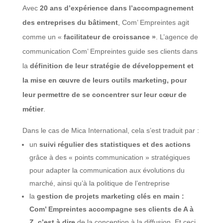
Avec
20 ans d’expérience dans l’accompagnement
des entreprises du bâtiment
, Com’ Empreintes agit
comme un «
facilitateur de croissance »
. L’agence de
communication Com’ Empreintes guide ses clients dans
la
définition de leur stratégie de développement et
la mise en œuvre de leurs outils marketing, pour
leur permettre de
se concentrer sur leur cœur de
métier
.
Dans le cas de Mica International, cela s’est traduit par :
un
suivi régulier des statistiques et des actions
grâce à des « points communication » stratégiques
pour adapter la communication aux évolutions du
marché, ainsi qu’à la politique de l’entreprise
la
gestion de projets marketing clés en main :
Com’ Empreintes accompagne ses clients de A à
Z, c’est à dire
de la conception à la diffusion. Et ceci