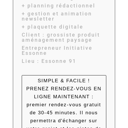
+ planning rédactionnel
+ gestion et animation
newsletter
+ plaquette digitale
Client : grossiste produit
aménagement paysage
Entrepreneur Initiative
Essonne
Lieu : Essonne 91
SIMPLE & FACILE !
PRENEZ RENDEZ-VOUS EN
LIGNE MAINTENANT :
premier rendez-vous gratuit
de 30-45 minutes. Il nous
permettra d'échanger sur