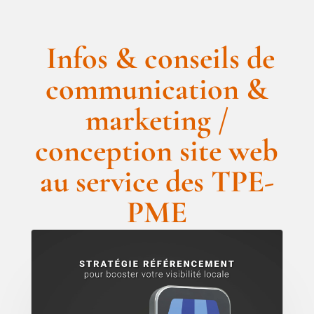
Infos & conseils de
communication &
marketing /
conception site web
au service des TPE-
PME