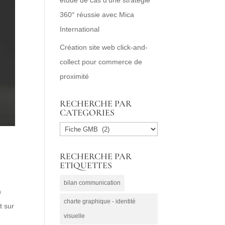
360° réussie avec Mica
International
Création site web click-and-
collect pour commerce de
proximité
RECHERCHE PAR
CATEGORIES
RECHERCHE
PAR
RECHERCHE PAR
CATEGORIES
ETIQUETTES
bilan communication
n
charte graphique - identité
t sur
visuelle