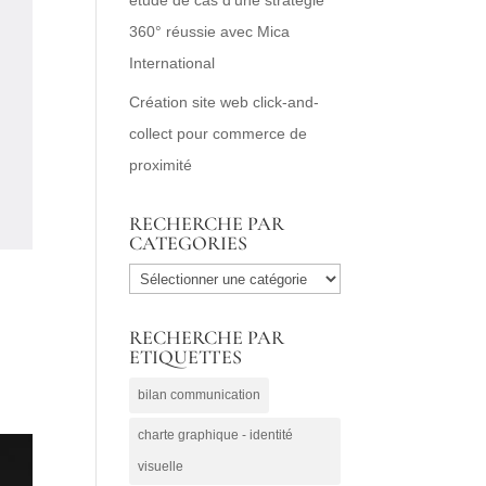
360° réussie avec Mica
International
Création site web click-and-
collect pour commerce de
proximité
RECHERCHE PAR
CATEGORIES
RECHERCHE
PAR
RECHERCHE PAR
CATEGORIES
ETIQUETTES
bilan communication
charte graphique - identité
visuelle