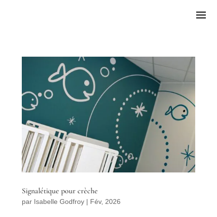
Signalétique pour crèche
par
Isabelle Godfroy
|
Fév, 2026