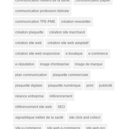
communication métiers de la santé
communication papier
communication profession libérale
communication TPE-PME
création newsletter
création plaquette
création site marchand
création site web
création site web adaptatif
création site web responsive
e-boutique
e-commerce
e-réputation
image d'entreprise
image de marque
plan communication
plaquette commerciale
plaquette digitale
plaquette numérique
print
publicité
relance entreprise
référencement
référencement site web
SEO
signalétique métier de la santé
site click and collect
site e-commerce
site web e-commerce
site web pro