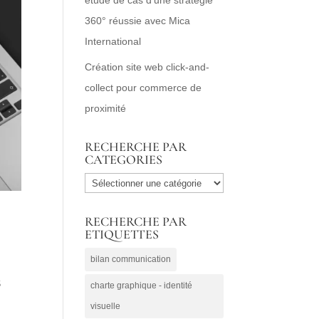
360° réussie avec Mica
International
Création site web click-and-
collect pour commerce de
proximité
RECHERCHE PAR
CATEGORIES
RECHERCHE
PAR
RECHERCHE PAR
CATEGORIES
ETIQUETTES
bilan communication
S
charte graphique - identité
visuelle