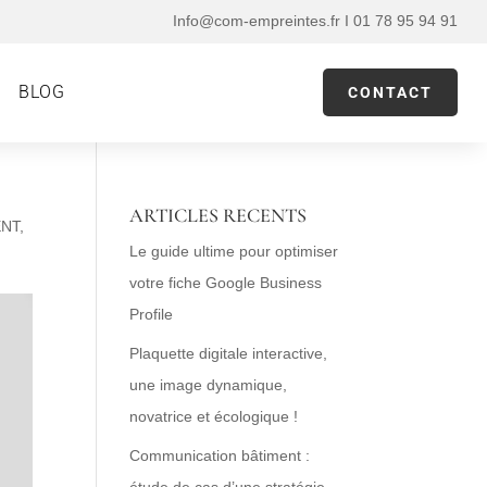
Info@com-empreintes.fr I 01 78 95 94 91
BLOG
CONTACT
ARTICLES RECENTS
ENT
,
Le guide ultime pour optimiser
votre fiche Google Business
Profile
Plaquette digitale interactive,
une image dynamique,
novatrice et écologique !
Communication bâtiment :
étude de cas d’une stratégie