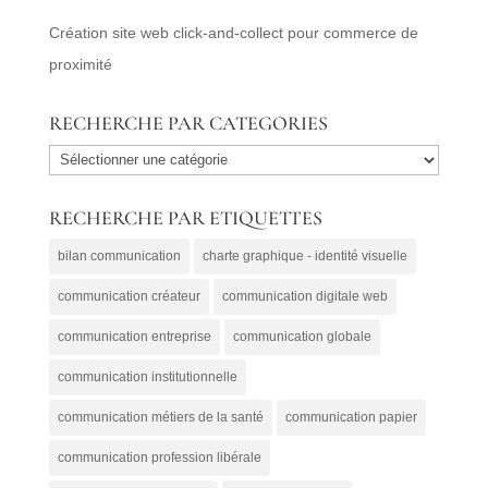
Création site web click-and-collect pour commerce de
proximité
RECHERCHE PAR CATEGORIES
RECHERCHE
PAR
RECHERCHE PAR ETIQUETTES
CATEGORIES
bilan communication
charte graphique - identité visuelle
communication créateur
communication digitale web
communication entreprise
communication globale
communication institutionnelle
communication métiers de la santé
communication papier
communication profession libérale