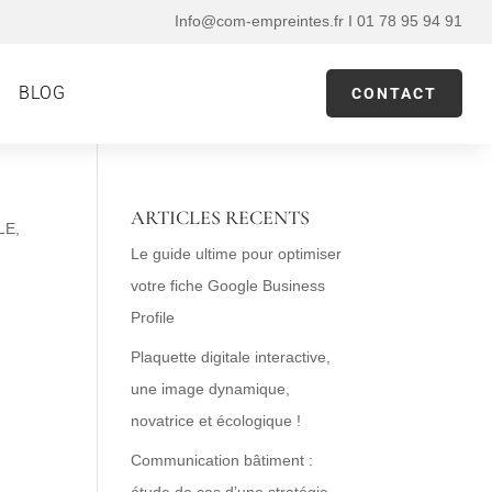
Info@com-empreintes.fr I 01 78 95 94 91
BLOG
CONTACT
ARTICLES RECENTS
LE
,
Le guide ultime pour optimiser
votre fiche Google Business
Profile
Plaquette digitale interactive,
une image dynamique,
novatrice et écologique !
Communication bâtiment :
étude de cas d’une stratégie