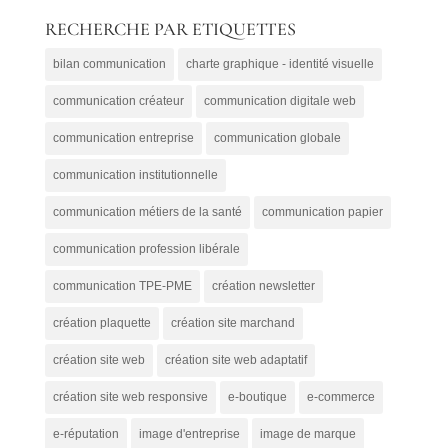
PAR
RECHERCHE PAR ETIQUETTES
CATEGORIES
bilan communication
charte graphique - identité visuelle
communication créateur
communication digitale web
communication entreprise
communication globale
communication institutionnelle
communication métiers de la santé
communication papier
communication profession libérale
communication TPE-PME
création newsletter
création plaquette
création site marchand
création site web
création site web adaptatif
création site web responsive
e-boutique
e-commerce
e-réputation
image d'entreprise
image de marque