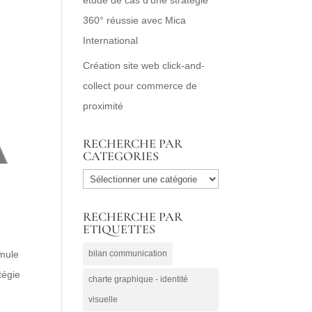
360° réussie avec Mica
International
Création site web click-and-
collect pour commerce de
proximité
RECHERCHE PAR
CATEGORIES
RECHERCHE
PAR
RECHERCHE PAR
CATEGORIES
ETIQUETTES
bilan communication
rmule
tégie
charte graphique - identité
visuelle