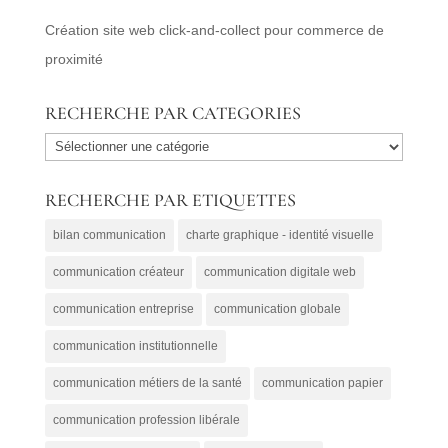
Création site web click-and-collect pour commerce de
proximité
RECHERCHE PAR CATEGORIES
RECHERCHE
PAR
RECHERCHE PAR ETIQUETTES
CATEGORIES
bilan communication
charte graphique - identité visuelle
communication créateur
communication digitale web
communication entreprise
communication globale
communication institutionnelle
communication métiers de la santé
communication papier
communication profession libérale