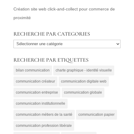
Création site web click-and-collect pour commerce de
proximité
RECHERCHE PAR CATEGORIES
RECHERCHE
PAR
RECHERCHE PAR ETIQUETTES
CATEGORIES
bilan communication
charte graphique - identité visuelle
communication créateur
communication digitale web
communication entreprise
communication globale
communication institutionnelle
communication métiers de la santé
communication papier
communication profession libérale