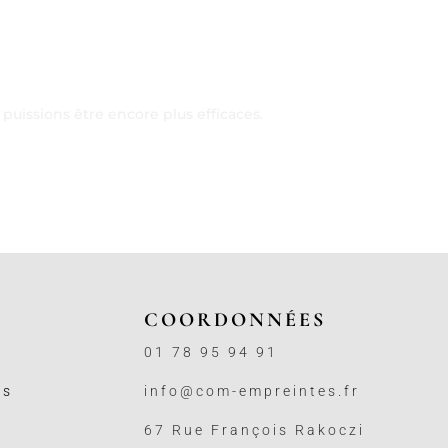
uissions être encore plus efficaces.
COORDONNÉES
01 78 95 94 91
ss
info@com-empreintes.fr
67 Rue François Rakoczi