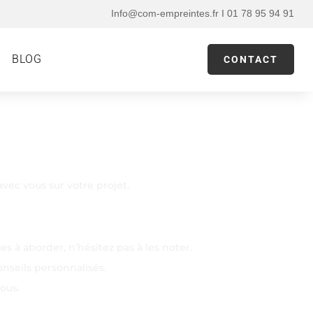
Info@com-empreintes.fr I 01 78 95 94 91
BLOG
CONTACT
ec vous sur votre projet.
 à aborder, n’hésitez pas à les noter.
nseils personnalisés.
ous.