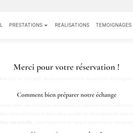
L
PRESTATIONS
REALISATIONS
TEMOIGNAGES
Merci pour votre réservation !
 été pris en compte. Nous sommes ravis de pouvoir échanger av
Comment bien préparer notre échange
 exemples de sites que vous aimez ou des éléments spécifiques
ns :
Nous sommes là pour vous guider et vous apporter des co
fiez vos emails :
Vous recevrez un rappel avant notre rendez-v