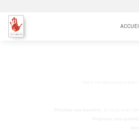
ACCUEI
Votre rendez-vous a bien
Précisez vos besoins :
Si vous avez des
Préparez vos questio
Véri