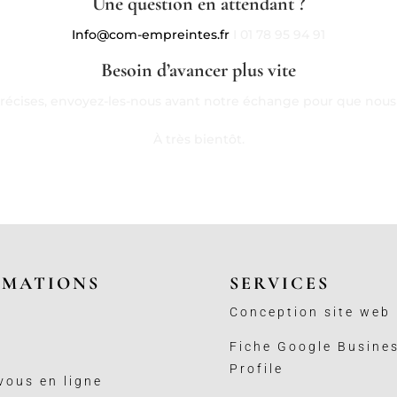
Une question en attendant ?
Info@com-empreintes.fr
I 01 78 95 94 91
Besoin d’avancer plus vite
précises, envoyez-les-nous avant notre échange pour que nous p
À très bientôt.
RMATIONS
SERVICES
Conception site web
Fiche Google Busine
Profile
vous en ligne